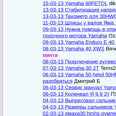
15-03-13 Yamaha 60FETOL
dik
13-03-13 Стабилизация напр
13-03-13 Тахометр для 30HW
11-03-13 Шлицы у валов Яма 
09-03-13 Нужна помощь в опр
лодочного мотора Yamaha
Oz
09-03-13 Yamaha Enduro E 40
08-03-13 Yamaha 40 XWS
Вяч
винта
08-03-13 Подключение рулев
07-03-13 Yamaha-30 2T
Tems2
06-03-13 Yamaha 50 hetol 5
разобраться
Дмитрий Б
06-03-13 Сервис мануал Yam
06-03-13 Коленвал Я 9.9 2т
П
04-03-13 Выпресовал сальник
04-03-13 Размеры сальников
02-03-13 ямаха30 hmhs румп