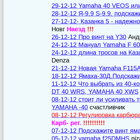
29-12-12 Yamaha 40 VEOS и
28-12-12 Я-9.9 S-9.9. подскаж
27-12-12- Казанка 5 - наде
Новг
Наезд
!!!
26-12-12 Про винт на Y30
Анд
24-12-12 Мануал Yamaha F 6
24-12-12 длина тросов на К
Denza
21-12-12 Новая Yamaha F115
18-12-12 Ямаха-30Д.Подскаж
11-12-12 Что выбрать из 40-к
DT 40 WRS, YAMAHA 40 XWS
08-12-12 стоит ли усиливать 
YAMAHA -40
счастливчик
08-12-12 Регулировка карбюр
Карб- рег.
!!!!!!!!!!
07-12-12 Подскажите винт ям
05-12-12 yamaha f25DMHS
ni