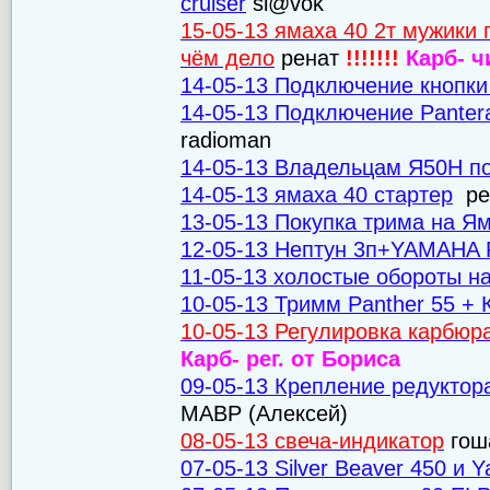
cruiser
sl@vok
15-05-13 ямаха 40 2т мужики 
чём дело
ренат
!!!!!!!
Карб- ч
14-05-13 Подключение кнопк
14-05-13 Подключение Panter
radioman
14-05-13 Владельцам Я50Н по
14-05-13 ямаха 40 стартер
ре
13-05-13 Покупка трима на Я
12-05-13 Нептун 3п+YAMAHA 
11-05-13 холостые обороты н
10-05-13 Тримм Panther 55 +
10-05-13 Регулировка карбюр
Карб- рег. от Бориса
09-05-13 Крепление редуктор
МАВР (Алексей)
08-05-13 свеча-индикатор
гош
07-05-13 Silver Beaver 450 и 