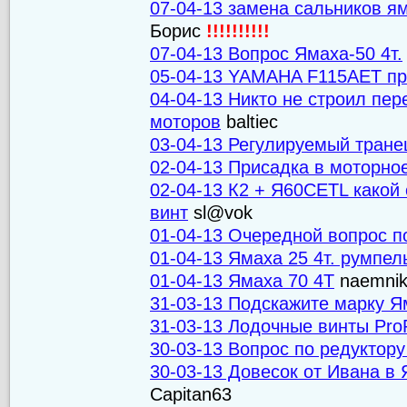
07-04-13 замена сальников ям
Борис
!!!!!!!!!!
07-04-13 Вопрос Ямаха-50 4т.
05-04-13 YAMAHA F115AET пр
04-04-13 Никто не строил пе
моторов
baltiec
03-04-13 Регулируемый тран
02-04-13 Присадка в моторно
02-04-13 К2 + Я60CETL како
винт
sl@vok
01-04-13 Очередной вопрос п
01-04-13 Ямаха 25 4т. румпел
01-04-13 Ямаха 70 4Т
naemni
31-03-13 Подскажите марку Я
31-03-13 Лодочные винты Pro
30-03-13 Вопрос по редуктор
30-03-13 Довесок от Ивана в 
Capitan63