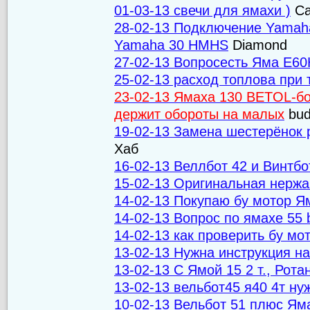
01-03-13 свечи для ямахи )
Ca
28-02-13 Подключение Yamaha
Yamaha 30 HMHS
Diamond
27-02-13 Вопросесть Яма E6
25-02-13 расход топлова при 
23-02-13 Ямаха 130 BETOL-б
держит обороты на малых
bud
19-02-13 Замена шестерёнок 
Хаб
16-02-13 Веллбот 42 и Винтбо
15-02-13 Оригинальная нержа
14-02-13 Покупаю бу мотор Я
14-02-13 Вопрос по ямахе 55 
14-02-13 как проверить бу мот
13-02-13 Нужна инструкция н
13-02-13 С Ямой 15 2 т., Рот
13-02-13 вельбот45 я40 4т ну
10-02-13 Вельбот 51 плюс Яма