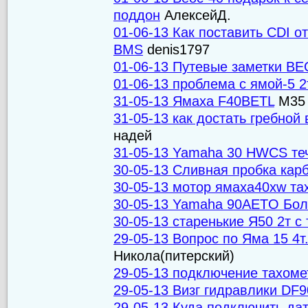
поддон
АлексейД.
01-06-13 Как поставить CDI 
BMS
denis1797
01-06-13 Путевые заметки ВЕ
01-06-13 проблема с ямой-5 2
31-05-13 Ямаха F40BETL
M35
31-05-13 как достать гребной
надей
31-05-13 Yamaha 30 HWCS течё
30-05-13 Сливная пробка ка
30-05-13 мотор ямаха40xw та
30-05-13 Yamaha 90AETO Бол
30-05-13 старенькие Я50 2т с 
29-05-13 Вопрос по Яма 15 4т
Никола(питерский)
29-05-13 подключение тахом
29-05-13 Визг гидравлики DF
29-05-13 Куда подключить да