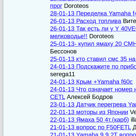
прог
Doroteos
28-01-13 Переделка Yamaha f4
26-01-13 Расход топлива
Вите
26-01-13 Так есть ли у Y 40V
мелководье!!
Doroteos
25-01-13- купил ямаху 20 СM
Бессонов
25-01-13 кто ставил смс 35 н
24-01-13 Подскажите по приб
serega11
24-01-13 Крым +Yamaha f60c
24-01-13 Что означает номер
CETL
Алексей Бодров
23-01-13 Датчик перегрева 
22-01-13 моторы из Японии
Ve
22-01-13 Ямаха 50 4т.(карб)
il
21-01-13 вопрос по F50FETL
Д
21-01-13 Yamaha 9.9 2T вопро