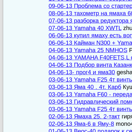
09-06-13 Проблема со старт
08-06-13 тахометр на ямаха 60
07-06-13 разборка редуктора
07-06-13 Yamaha 40 XWTL
zhu
06-06-13 купил ямаху есть во
06-06-13 Кайман N300 + Yama
04-06-13 Yamaha 25 NMHOS
P
04-06-13 YAMAHA F40FETS,L 
04-06-13 Подбор винта Казан
04-06-13- прог4 и яма30
gesh
03-06-13 Yamaha F25 4т винт
03-06-13 Яма 40 . 4т. Карб
Куш
03-06-13 Yamaha F60 - переда
03-06-13 Гидравлический по
03-06-13 Yamaha F25 4т винт
02-06-13 Ямаха 25. 2-такт
гир
02-06-13 Яма-6 в Яму-8
mono
01-06-13 Веос-40 подарок к се