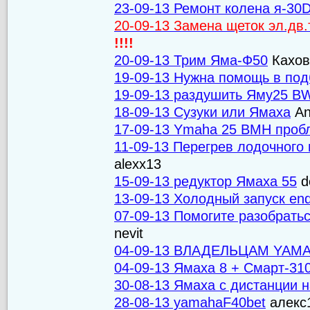
23-09-13 Ремонт колена я-30
20-09-13 Замена щеток эл.дв
!!!!
20-09-13 Трим Яма-Ф50
Кахов
19-09-13 Нужна помощь в под
19-09-13 раздушить Яму25 B
18-09-13 Cузуки или Ямаха
An
17-09-13 Ymaha 25 BMH проб
11-09-13 Перегрев лодочног
alexx13
15-09-13 редуктор Ямаха 55
d
13-09-13 Холодный запуск end
07-09-13 Помогите разобрать
nevit
04-09-13 ВЛАДЕЛЬЦАМ YAMA
04-09-13 Ямаха 8 + Смарт-310 
30-08-13 Ямаха с дистанции 
28-08-13 yamahaF40bet
алекс