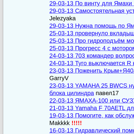
29-03-13 По винту для Ямах
29-03-13 Самостоятельная уст
Jelezyaka
29-03-13 Нужна помощь по Ям
25-03-13 провернуло вкладыш
25-03-13 Про гидроподъём м
25-03-13 Прогресс 4 с моторо
24-03-13 703 командер волро
24-03-13 Туго выключается 
23-03-13 Поженить Крым+Я40J
GarryV
23-03-13 YAMAHA 25 BWCS ну
блока цилиндра
павел17
22-03-13 ЯМАХА-100 или СУЗ
21-03-13 Yamaha F 70AETL для
19-03-13 Помогите, как обсл
Makkkk
!!!!!
16-03-13 Гидравлический пом