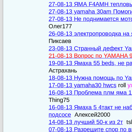
27-08-13 ЯМА F4AMH тепловы
27-08-13 yamaha 30am Помоги
27-08-13 Не поднимается мот
Олег177
26-08-13 электропроводка на
Пиксаев
23-08-13 Странный дефект Y
21-08-13 Вопрос по YAMAHA 
19-08-13 Ямаха 55 beds, не р
Астрахань
18-08-13 Нужна помощь по Y
17-08-13 yamaha30 hwcs
roll
у
16-08-13 Проблема плм яма 1
Thing75
16-08-13 Ямаха 5 4такт не на
подсосе
Алексей2000
14-08-13 лучший 50-к из 2т
ts
07-08-13 Разрешите спор по