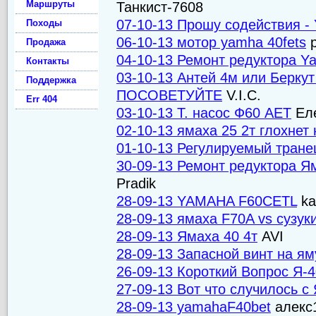
Маршруты
Танкист-7608
07-10-13 Прошу содействия 
Походы
06-10-13 мотор yamha 40fets
p
Продажа
04-10-13 Ремонт редуктора Y
Контакты
03-10-13 Антей 4м или Берку
Поддержка
ПОСОВЕТУЙТЕ
V.I.C.
Err 404
03-10-13 Т. насос Ф60 АЕТ
Еле
02-10-13 ямаха 25 2т глохнет
01-10-13 Регулируемый тране
30-09-13 Ремонт редуктора Я
Pradik
28-09-13 YAMAHA F60CETL
ka
28-09-13 ямаха F70A vs сузу
28-09-13 Ямаха 40 4т
AVI
28-09-13 Запасной винт на ям
26-09-13 Короткий Вопрос Я-4
27-09-13 Вот что случилось с
28-09-13 yamahaF40bet
алекс