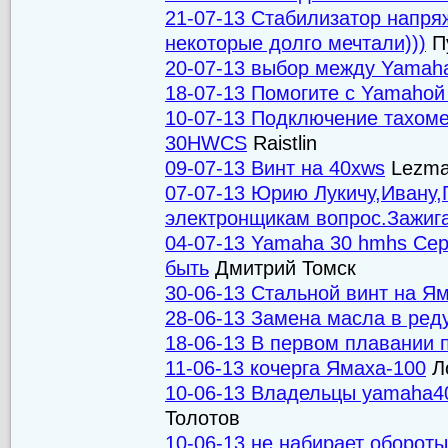
21-07-13 Стабилизатор напря
некоторые долго мечтали)))
П
20-07-13 выбор между Yamah
18-07-13 Помогите с Yamahой
10-07-13 Подключение тахоме
30HWCS
Raistlin
09-07-13 Винт на 40xws
Lezma
07-07-13 Юрию Лукичу,Ивану,
электронщикам вопрос.Зажиг
04-07-13 Yamaha 30 hmhs Серв
быть
Дмитрий Томск
30-06-13 Стальной винт на Ям
28-06-13 Замена масла в ред
18-06-13 В первом плавании 
11-06-13 кочерга Ямаха-100
Л
10-06-13 Владельцы yamaha4
Толотов
10-06-13 не набирает оборот